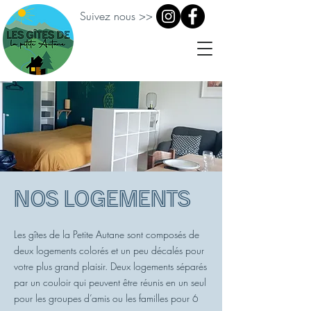
Suivez nous >>
Nos logements
Les gîtes de la Petite Autane sont composés de
deux logements colorés et un peu décalés pour
votre plus grand plaisir. Deux logements séparés
par un couloir qui peuvent être réunis en un seul
pour les groupes d’amis ou les familles pour 6