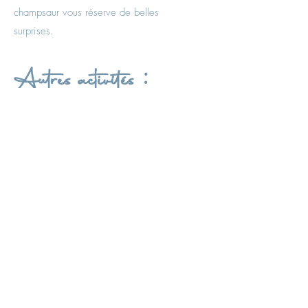
champsaur vous réserve de belles
surprises.
Autres activités :
Vous pourrez aussi découvrir de
nombreuses activités : le ski, à travers les
six stations familiales de la vallée, du chien
de traineaux, du paintball, rafting,
parapente, escalade, ... Il y en a pour tous
les goûts !
A proximité des gîtes : le plan d'eau du
champsaur (15 min), la base de loisirs
d'Orcières (15 min) et le lac de Serre
Ponçon (40 min)