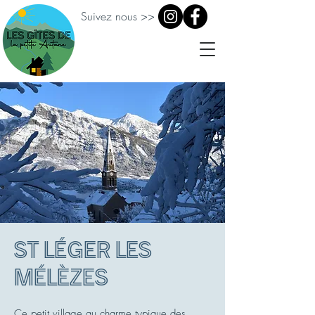
Suivez nous >>
St léger les
mélèzes
Ce petit village au charme typique des